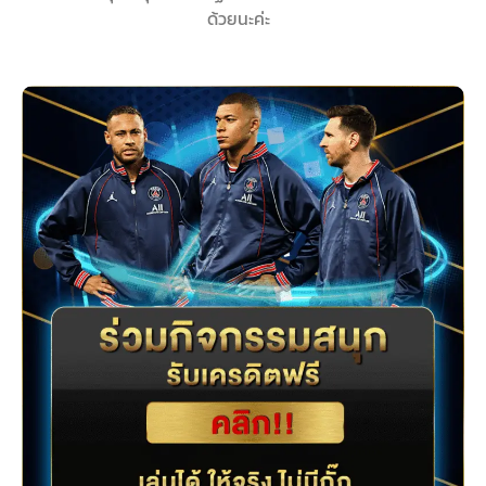
ด้วยนะค่ะ