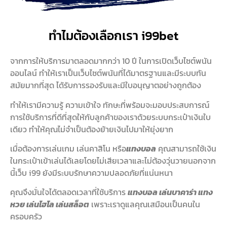
ทำไมต้องเลือกเรา i99bet
จากการให้บริการมาตลอดมากกว่า 10 ปี ในการเปิดเว็บไซต์พนัน
ออนไลน์ ทำให้เราเป็นเว็บไซต์พนันที่ได้มาตรฐานและมีระบบทัน
สมัยมากที่สุด ได้รับการรองรับและมีใบอนุญาตอย่างถูกต้อง
ทำให้เรามีความรู้ ความเข้าใจ ทักษะที่พร้อมจะมอบประสบการณ์
การใช้บริการที่ดีที่สุดให้กับลูกค้าของเราด้วยระบบกระเป๋าเงินใบ
เดียว ทำให้คุณไม่จำเป็นต้องย้ายเงินไปมาให้ยุ่งยาก
เมื่อต้องการเล่นเกม เล่นคาสิโน หรือ
แทงบอล
คุณสามารถใช้เงิน
ในกระเป๋าเข้าเล่นได้เลยโดยไม่เสียเวลาและไม่ต้องวุ่นวายนอกจาก
นี้เว็บ i99 ยังมีระบบรักษาความปลอดภัยที่แน่นหนา
คุณจึงมั่นใจได้ตลอดเวลาที่ใช้บริการ
แทงบอล เล่นบาคาร่า แทง
หวย เล่นไฮโล เล่นสล็อต
เพราะเราดูแลคุณเสมือนเป็นคนใน
ครอบครัว