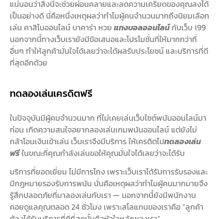
แน่นอนว่าสิ่งนี้จะช่วยผ่อนคลายและลดความเครียดของคุณลงได้
เป็นอย่างดี นี่คือหนึ่งเหตุผลว่าทำไมผู้คนจำนวนมากถึงนิยมเลือก
เล่น คาสิโนออนไลน์ บาคาร่า หวย
แทงบอลออนไลน์
กับเว็บ i99
นอกจากนี้ทางเว็บเรายังมีข้อเสนอและโปรโมชั่นที่ให้มากกว่าที่
อื่นๆ ทำให้ลูกค้ามั่นใจได้เลยว่าจะได้ผลรับประโยชน์ และบริการที่ดี
ที่สุดอีกด้วย
ทดลองเล่นเครดิตฟรี
ในปัจจุบันมีผู้คนจำนวนมาก ที่ไม่เคยเล่นเว็บไซต์พนันออนไลน์มา
ก่อน เกิดความสนใจอยากลองเล่นเกมพนันออนไลน์ แต่ยังไม่
กล้าโอนเงินเข้าเล่น เว็บเราจึงมีบริการ ให้เครดิตไป
ทดลองเล่น
ฟรี
ในขณะที่คุณกำลังเล่นขอให้คุณมั่นใจได้เลยว่าจะได้รับ
บริการที่ยอดเยี่ยม ไม่มีการโกง เพราะเว็บเราได้รับการรับรองและ
มีกฎหมายรองรับการพนัน นั่นคือเหตุผลว่าทำไมผู้คนมากมายจึง
รู้สึกปลอดภัยที่มาลองเล่นกับเรา — นอกจากนี้ยังมีพนักงาน
คอยดูแลคุณตลอด 24 ชั่วโมง เพราะสโลแกนของเราคือ “ลูกค้า
ต้องได้รับบริการที่ดีที่สุดนั้นคือหัวใจหลักของเรา”