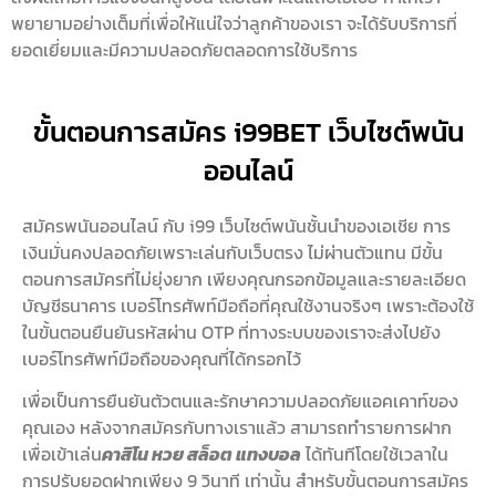
พยายามอย่างเต็มที่เพื่อให้แน่ใจว่าลูกค้าของเรา จะได้รับบริการที่
ยอดเยี่ยมและมีความปลอดภัยตลอดการใช้บริการ
ขั้นตอนการสมัคร i99BET เว็บไซต์พนัน
ออนไลน์
สมัครพนันออนไลน์ กับ i99 เว็บไซต์พนันชั้นนำของเอเชีย การ
เงินมั่นคงปลอดภัยเพราะเล่นกับเว็บตรง ไม่ผ่านตัวแทน มีขั้น
ตอนการสมัครที่ไม่ยุ่งยาก เพียงคุณกรอกข้อมูลและรายละเอียด
บัญชีธนาคาร เบอร์โทรศัพท์มือถือที่คุณใช้งานจริงๆ เพราะต้องใช้
ในขั้นตอนยืนยันรหัสผ่าน OTP ที่ทางระบบของเราจะส่งไปยัง
เบอร์โทรศัพท์มือถือของคุณที่ได้กรอกไว้
เพื่อเป็นการยืนยันตัวตนและรักษาความปลอดภัยแอคเคาท์ของ
คุณเอง หลังจากสมัครกับทางเราแล้ว สามารถทำรายการฝาก
เพื่อเข้าเล่น
คาสิโน หวย สล็อต แทงบอล
ได้ทันทีโดยใช้เวลาใน
การปรับยอดฝากเพียง 9 วินาที เท่านั้น สำหรับขั้นตอนการสมัคร