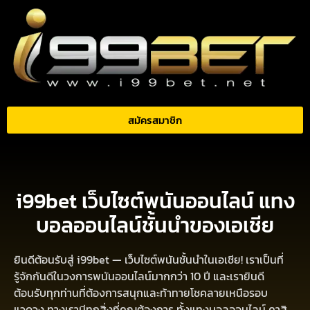
สมัครสมาชิก
i99bet เว็บไซต์พนันออนไลน์ แทง
บอลออนไลน์ชั้นนำของเอเชีย
ยินดีต้อนรับสู่ i99bet — เว็บไซต์พนันชั้นนำในเอเชีย! เราเป็นที่
รู้จักกันดีในวงการพนันออนไลน์มากกว่า 10 ปี และเรายินดี
ต้อนรับทุกท่านที่ต้องการสนุกและท้าทายโชคลายเหนือรอบ
แวดวง ทางเรามีทุกสิ่งที่คุณต้องการ ทั้งแทงบอลออนไลน์ คาสิ